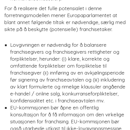
For å realisere det fulle potensialet i denne
forretningsmodellen mener Europaparlamentet at
blant annet følgende tiltak er nødvendige, særlig med
sikte på å beskytte (potensielle) franchisetaker.
Lovgivningen er nødvendig for å balansere
franchisegivers og franchisegivers rettigheter og
forpliktelser, herunder: (i) klare, korrekte og
omfattende forpliktelser om forpliktelse til
franchisegiver (ii) innføring av en avkjølingsperiode
før signering av franchiseavtalen og (iii) inkludering
av klart formulerte og rimelige klausuler angående
e-handel / online salg, konkurranseforpliktelser,
konfidensialitet etc. i franchiseavtalen mv.
EU-kommisjonen bør åpne en offentlig
konsultasjon for å få informasjon om den virkelige
situasjonen for franchising. EU-kommisjonen bør
også utarbeide utkast til ikke-lovgivningsmessige