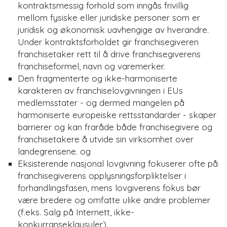
kontraktsmessig forhold som inngås frivillig
mellom fysiske eller juridiske personer som er
juridisk og økonomisk uavhengige av hverandre.
Under kontraktsforholdet gir franchisegiveren
franchisetaker rett til å drive franchisegiverens
franchiseformel, navn og varemerker.
Den fragmenterte og ikke-harmoniserte
karakteren av franchiselovgivningen i EUs
medlemsstater - og dermed mangelen på
harmoniserte europeiske rettsstandarder - skaper
barrierer og kan fraråde både franchisegivere og
franchisetakere å utvide sin virksomhet over
landegrensene. og
Eksisterende nasjonal lovgivning fokuserer ofte på
franchisegiverens opplysningsforpliktelser i
forhandlingsfasen, mens lovgiverens fokus bør
være bredere og omfatte ulike andre problemer
(f.eks. Salg på Internett, ikke-
konkurranseklausuler).