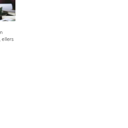
om
ellers
l