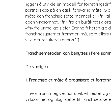
ligger i å utvikle en modell for forretningsdri
partnerskap på en etisk forsvarlig måte. Gjor
måte kan franchise sette mennesker «fri» til 
egen virksomhet, «fri» fra en byråkratisk org
«fri» fra urimelige sjefer. Denne friheten gj
franchisesystemet fremmer, må, som ellers i
ville det resultere i anarki.[1]
Franchisemetoden kan benyttes i flere sam
De vanlige er:
1. Franchise er måte å organisere et forret
– hvor franchisegiver har utviklet, testet og
virksomhet og tilbyr dette til franchisetakere