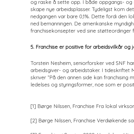
og raske å sette opp. I både oppgangs- og 
skape nye arbeidsplasser. Tydeligst kom dett
nedgangen var bare 0,1%. Dette fordi den lo
ned bemanningen. De amerikanske myndighet
franchisekonsepter ved sine støtteordinger fo
5. Franchise er positive for arbeidsvilkår og 
Torstein Nesheim, seniorforsker ved SNF har
arbeidsgiver- og arbeidstaker. I tideskrifte
skriver ”På den annen side kan franchising 
ledelses og styringsformer, noe som er positi
[1] Børge Nilssen, Franchise Fra lokal virks
[2] Børge Nilssen, Franchise Verdiøkende s