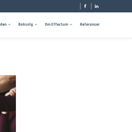
oden
Boksalg
Om Effectum
Referanser