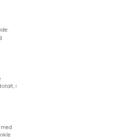
ide.
g
e
talt, i
e med
enkle