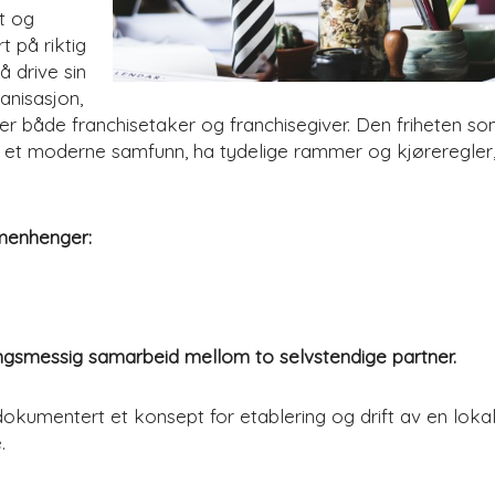
ft og
t på riktig
å drive sin
anisasjon,
elder både franchisetaker og franchisegiver. Den friheten s
 et moderne samfunn, ha tydelige rammer og kjøreregler, 
menhenger:
ningsmessig samarbeid mellom to selvstendige partner.
 dokumentert et konsept for etablering og drift av en loka
.