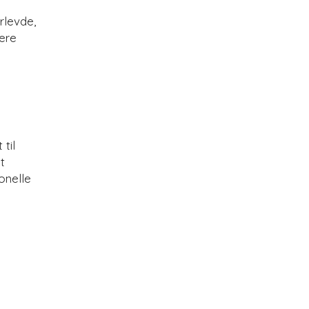
å
rlevde,
ere
til
t
onelle