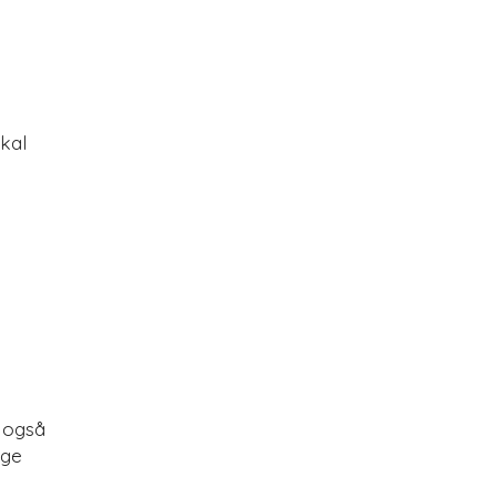
okal
r også
ige