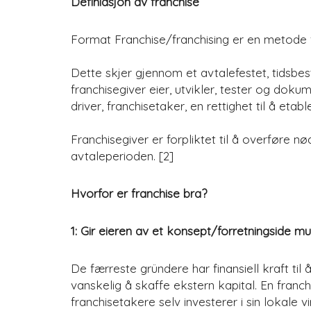
Definiasjon av franchise
Format Franchise/franchising er en metode fo
Dette skjer gjennom et avtalefestet, tidsbe
franchisegiver eier, utvikler, tester og dok
driver, franchisetaker, en rettighet til å etabl
Franchisegiver er forpliktet til å overføre n
avtaleperioden. [2]
Hvorfor er franchise bra?
1: Gir eieren av et konsept/forretningside mul
De færreste gründere har finansiell kraft t
vanskelig å skaffe ekstern kapital. En franc
franchisetakere selv investerer i sin lokale 