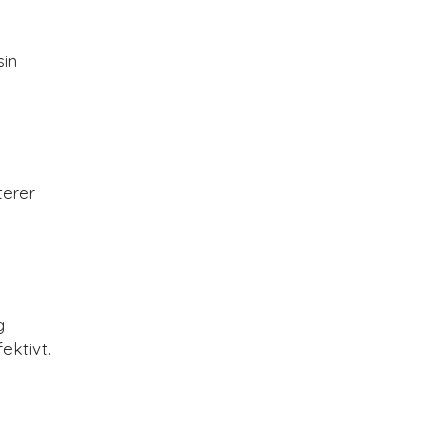
sin
terer
g
ektivt.