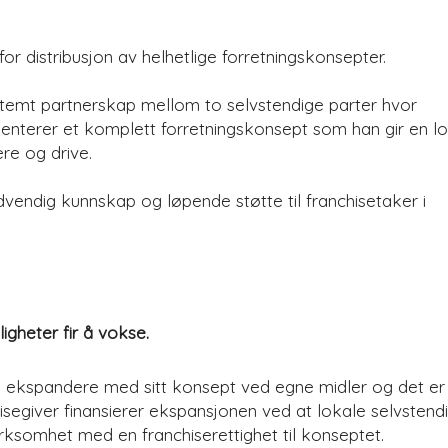
r distribusjon av helhetlige forretningskonsepter.
stemt partnerskap mellom to selvstendige parter hvor
umenterer et komplett forretningskonsept som han gir en l
ere og drive.
ødvendig kunnskap og løpende støtte til franchisetaker i
igheter fir å vokse.
il å ekspandere med sitt konsept ved egne midler og det e
hisegiver finansierer ekspansjonen ved at lokale selvstend
virksomhet med en franchiserettighet til konseptet.