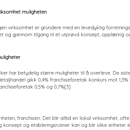
viksomhet muligheten
gen virksomhet er gründere med en levedyktig forretnings
et og gjennom tilgang til et utprøvd konsept, opplæring o
uligheter
er har betydelig større muligheter til å overleve. De sist
taljhandel gikk 0,4% franchiseforetak konkurs mot 1,3% to
franchiseforetak 0,5% og 0,7%[3]
heten, franchisen. Det blir alltid en lokal virksomhet, oft
 konsept og etableringsrutiner kan og blir slike enheter 