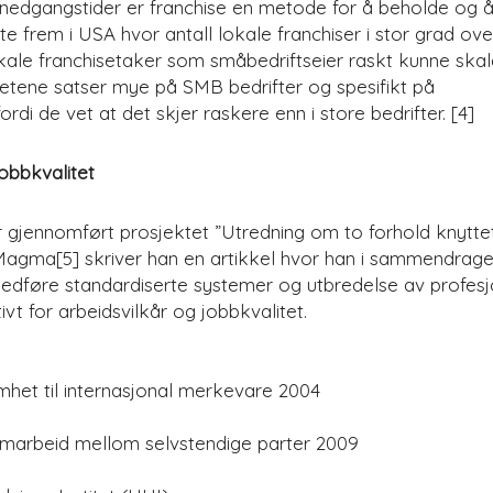
nedgangstider er franchise en metode for å beholde og 
e frem i USA hvor antall lokale franchiser i stor grad ove
kale franchisetaker som småbedriftseier raskt kunne skal
ene satser mye på SMB bedrifter og spesifikt på
rdi de vet at det skjer raskere enn i store bedrifter. [4]
jobbkvalitet
 gjennomført prosjektet ”Utredning om to forhold knyttet 
t Magma[5] skriver han en artikkel hvor han i sammendrage
medføre standardiserte systemer og utbredelse av profesj
vt for arbeidsvilkår og jobbkvalitet.
omhet til internasjonal merkevare 2004
amarbeid mellom selvstendige parter 2009