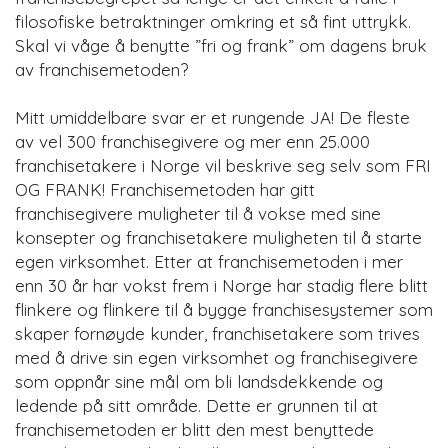
filosofiske betraktninger omkring et så fint uttrykk.
Skal vi våge å benytte ”fri og frank” om dagens bruk
av franchisemetoden?
Mitt umiddelbare svar er et rungende JA! De fleste
av vel 300 franchisegivere og mer enn 25.000
franchisetakere i Norge vil beskrive seg selv som FRI
OG FRANK! Franchisemetoden har gitt
franchisegivere muligheter til å vokse med sine
konsepter og franchisetakere muligheten til å starte
egen virksomhet. Etter at franchisemetoden i mer
enn 30 år har vokst frem i Norge har stadig flere blitt
flinkere og flinkere til å bygge franchisesystemer som
skaper fornøyde kunder, franchisetakere som trives
med å drive sin egen virksomhet og franchisegivere
som oppnår sine mål om bli landsdekkende og
ledende på sitt område. Dette er grunnen til at
franchisemetoden er blitt den mest benyttede