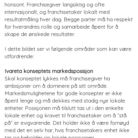
horisont. Franchisegiver langsiktig og ofte
internasjonalt, og franchisetaker lokalt med
resultatmåling hver dag. Begge parter må ha respekt
for hverandres rolle og samarbeide åpent for å
skape de ønskede resultater.
I dette bildet ser vi følgende områder som kan være
utfordrende:
Ivareta konseptets markedsposisjon
Skal konseptet lykkes må franchisegiver ha
ambisjoner om å dominere på sitt område.
Markedsmulighetene for gode konsepter er ikke
åpent lenge og må dekkes med stadig nye lokale
enheter. Posisjonen må tilslutt tas ut i den enkelte
lokale enhet og kravet til franchisetaker om å ”stå
på” er evigvarende. Det holder ikke å være fornøyd
med det en selv har, hvis franchisetakers enhet ikke
tar og beholder sin lokale posisjonen.